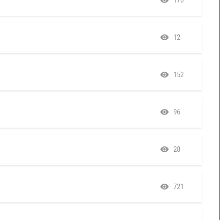
170
12
152
96
28
721