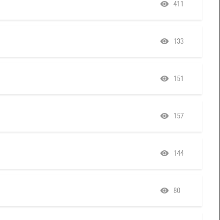
411
133
151
157
144
80