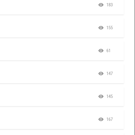
183
155
61
147
145
167