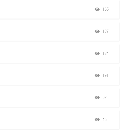
165
187
184
191
63
46