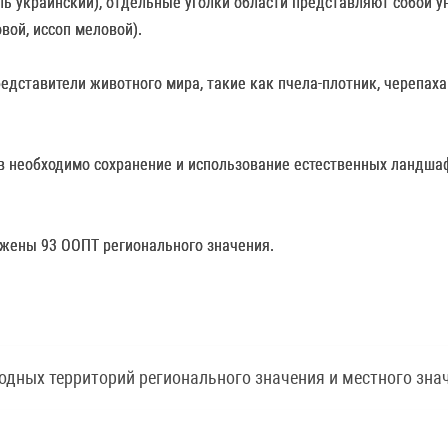
ыль украинский), отдельные уголки области представляют собой 
вой, иссоп меловой).
едставители животного мира, такие как пчела-плотник, черепаха
 необходимо сохранение и использование естественных ландшаф
ожены 93 ООПТ регионального значения.
дных территорий регионального значения и местного зна