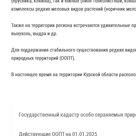
(брусника, клюква), так и южных (пион тонколистный, ков
комплексы редких меловых видов растений (норичник мело
Также на территории региона встречаются удивительные пр
выхухоль, выдра и др.
Для поддержания стабильного существования редких видов
природных территорий (ООПТ).
В настоящее время на территории Курской области распол
Государственный кадастр особо охраняемых приро
Действующие ООПТ на 01.01.2025