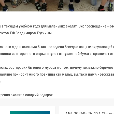
в текущем учебном году для маленьких эколят. Экопросвещение – эт
дентом РФ Владимиром Путиным.
скного с дошколятами была проведена беседа о защите окружающей с
нки из вторичного сырья: втулок от туалетной бумаги, крышечек от
илах сортировки бытового мусора и о том, почему так важно бережно 
занятие приносит много позитива как малышам, так и нам», - расска
.
рения эколят и сладкий подарок.
IMG_20260526_121715.pn