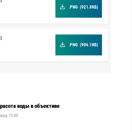
.PNG
(921.8КБ)
g
.PNG
(906.1КБ)
расота воды в объективе
чера, 13:00