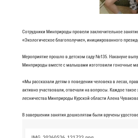
Сотрудники Минприроды провели заключительное занятие 
«Экологическое благополучие», инициированного прези
Мероприятие прошло в детском саду №135. Накануне выпу
Минприроды вместе с малышами изготовили гоночные маши
«Мы рассказали детям о поведении человека в лесах, прав
активно участвовали, отвечали на вопросы. Каждое такое 
лесничества Минприроды Курской области Алена Чувакова
В завершении занятия дошколятам были вручены удостове
IMG_20260526_121722.png