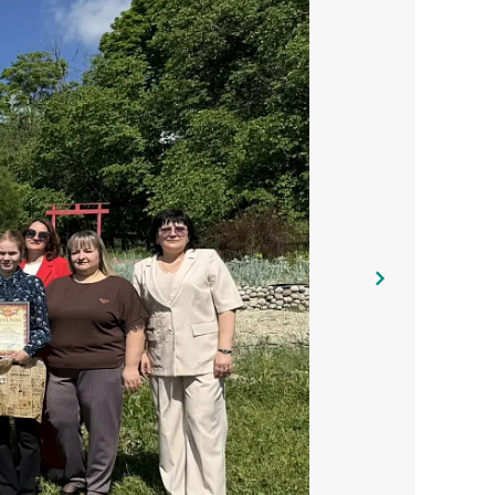
 природных ресурсов Курской области подведены итоги
ых выжиганий сухой травы перед началом и в период
ую на сохранение природных территорий от пожаров.
ния, экоотряды, волонтерские группы). Всего на конкурс