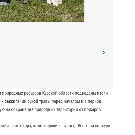
хина»;
я Советского Союза Н.И. Сечкина».
;
 Союза Н.И. Сечкина».
завершении мероприятия для детей прошла
ель министра природных ресурсов Курской области Диана