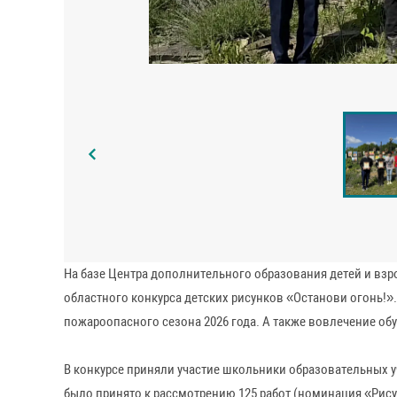
1 место - Мыльникова Варвара Владимировна, МБУДО «Кас
2-е место – Новикова Анна Андреевна, МКОУ «Становская
3-е место - Кульпинова Василиса Алексеевна, обучающая
3-е место - Буянова Надежда Александровна, обучающаяс
В номинации «Плакат»:
1 место – Прохоренко Сергей Алексеевич, обучающийся М
1 место – Руцких Александр Александрович, обучающийся
2 место - Ращинская Полина Романовна, обучающаяся МБО
2 место - Черных София Евгеньевна, обучающаяся МКОУ «
3 место - Горочкина Валерия Романовна, обучающаяся М
Специальный приз жюри присудило:
Литвиненко Алексей Сергеевич, обучающийся МКОУ «Хомут
«Работы победителей конкурса разместили на территории 
ознакомительная экскурсия. Ребята посетили живой уголок
Понкратова.