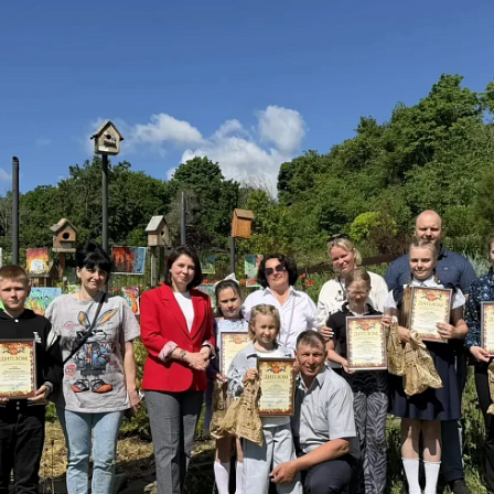
рослых «Эко-парк», подведомственного ОБПОУ «КГПК», Министерством
. Цель конкурса - информирование населения об ущербе от самовольн
бучающихся образовательных организаций в деятельность, направленн
чреждений Курской области (школьные лесничества, детские объедине
ок»– 100 работ, номинация «Плакат» - 25 работ).