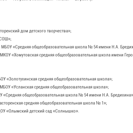
Они расположены по ссылке:
https://disk.yandex.ru/d/UlioQTx50zLJzw
.
 Минприроды Курской области в разделе «Деятельность» - «Экопросв
т участие в
Ч
ой противопожарной
2
»
МИНИСТЕРСТВО ПРИРОДНЫХ
РЕСУРСОВ КУРСКОЙ ОБЛАСТИ
йдов по охране
П
п
1
МИНИСТЕРСТВО ПРИРОДНЫХ
РЕСУРСОВ КУРСКОЙ ОБЛАСТИ