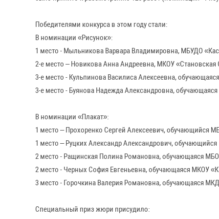
Все участники конкурса получат сертификаты участника. 
Протокол конкурса «Останови огонь!» размещен на сайте
thhmmw4qycu0ytufqg3av/Protokol-2026-god.pdf
Курская область продолжае
Федеральной информационн
кампании «Останови огонь!
МИНИСТЕРСТВО ПРИРОДНЫХ
22.07.2026 18:54
РЕСУРСОВ КУРСКОЙ ОБЛАСТИ
Минприроды провело 110 ре
животного мира
17.07.2026 09:35
МИНИСТЕРСТВО ПРИРОДНЫХ
РЕСУРСОВ КУРСКОЙ ОБЛАСТИ