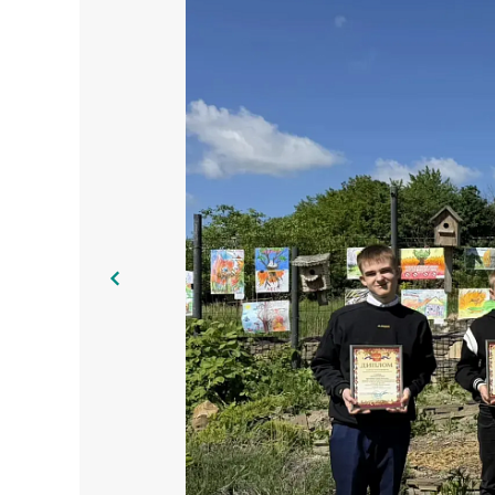
На базе Центра дополнительного образования детей и вз
областного конкурса детских рисунков «Останови огонь!»
пожароопасного сезона 2026 года. А также вовлечение о
В конкурсе приняли участие школьники образовательных у
было принято к рассмотрению 125 работ (номинация «Рисун
Победителями конкурса в этом году стали:
В номинации «Рисунок»: