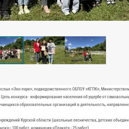
торенский дом детского творчества»;
 СОШ»;
ся МБОУ «Средняя общеобразовательная школа № 54 имени Н.А. Бреди
я МКОУ «Хомутовская средняя общеобразовательная школа имени Геро
БОУ «Золотухинская средняя общеобразовательная школа»;
 МБОУ «Усланская средняя общеобразовательная школа»;
У «Средняя общеобразовательная школа № 54 имени Н.А. Бредихина»
Касторенская средняя общеобразовательная школа № 1»;
КДОУ «Олымский детский сад «Солнышко».
овская средняя общеобразовательная школа имени Героя Советского
Экопарка - у пруда, также им вручили дипломы и ценные подарки. В 
, узнали много интересного о его питомцах», - рассказала заместит