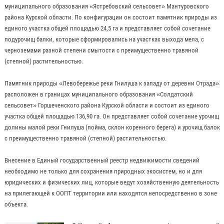
муниципального образования «Ястребовский сельсовет» Мантуровского
района Курской области. По конфигурации он состоит памятник природы из
единого участка общей площадью 24,5 га и представляет собой сочетание
подурочищ балки, которые сформировались на участках выхода мела, с
черноземами разной степени смытости с преимущественно травяной
(степной) растительностью.
Памятник природы «Левобережье реки Гнилуша к западу от деревни Отрада»
расположен в границах муниципального образования «Солдатский
сельсовет» Горшеченского района Курской области и состоит из единого
участка общей площадью 136,90 га. Он представляет собой сочетание урочищ
долины малой реки Гнилуша (пойма, склон коренного берега) и урочищ балок
с преимущественно травяной (степной) растительностью.
Внесение в Единый государственный реестр недвижимости сведений
необходимо не только для сохранения природных экосистем, но и для
юридических и физических лиц, которые ведут хозяйственную деятельность
на прилегающей к ООПТ территории или находятся непосредственно в зоне
объекта.