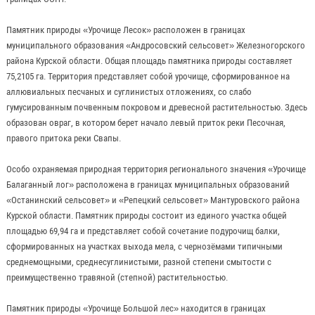
Памятник природы «Урочище Лесок» расположен в границах
муниципального образования «Андросовский сельсовет» Железногорского
района Курской области. Общая площадь памятника природы составляет
75,2105 га. Территория представляет собой урочище, сформированное на
аллювиальных песчаных и суглинистых отложениях, со слабо
гумусированным почвенным покровом и древесной растительностью. Здесь
образован овраг, в котором берет начало левый приток реки Песочная,
правого притока реки Свапы.
Особо охраняемая природная территория регионального значения «Урочище
Балаганный лог» расположена в границах муниципальных образований
«Останинский сельсовет» и «Репецкий сельсовет» Мантуровского района
Курской области. Памятник природы состоит из единого участка общей
площадью 69,94 га и представляет собой сочетание подурочищ балки,
сформированных на участках выхода мела, с чернозёмами типичными
среднемощными, среднесуглинистыми, разной степени смытости с
преимущественно травяной (степной) растительностью.
Памятник природы «Урочище Большой лес» находится в границах