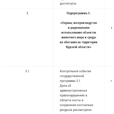
достигнуты
5.
Подпрограмма 5.
«Охрана, воспроизводство
и рациональное
г
использование объектов
животного мира и среды
и
их обитания на территории
ж
Курской области»
5.1.
Контрольное событие
государственной
программы 5.1.
го
Дела об
административных
и
правонарушениях в
ж
области охоты и
сохранения охотничьих
ресурсов рассмотрены