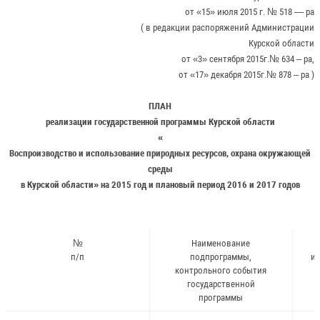
от «15» июля 2015 г. № 518 — ра
( в редакции распоряжений Администрации
Курской области
от «3» сентября 2015г.№ 634 – ра,
от «17» декабря 2015г.№ 878 – ра )
ПЛАН
реализации государственной программы Курской области
«
Воспроизводство и использование природных ресурсов, охрана окружающей
среды
в Курской области» на 2015 год и плановый период 2016 и 2017 годов
№
Наименование
п/п
подпрограммы,
и
контрольного события
государственной
программы