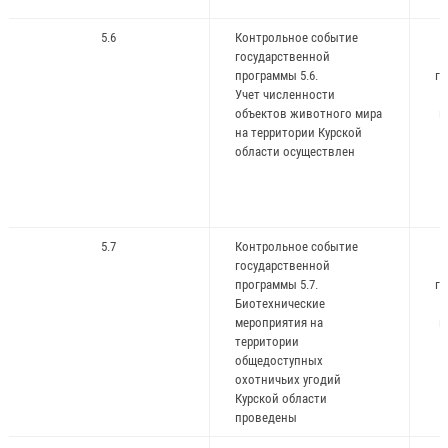
5.6
Контрольное событие
государственной
программы 5.6.
го
Учет численности
объектов животного мира
и
на территории Курской
ж
области осуществлен
5.7
Контрольное событие
государственной
программы 5.7.
го
Биотехнические
мероприятия на
и
территории
ж
общедоступных
охотничьих угодий
Курской области
проведены