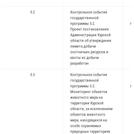
5.2
Контрольное событие
государственной
программы 5.2.
го
Проект постановления
Администрации Курской
и
области об утверждении
ж
лимита добычи
охотничьих ресурсов и
квоты их добычи
разработан
5.3
Контрольное событие
государственной
программы 5.3.
го
Мониторинг объектов
животного мира на
и
территории Курской
ж
области, за исключением
объектов животного
мира, находящихся на
особо охраняемых
природных территориях