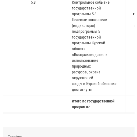
5.8
Контрольное событие
государственной
программы 5.8.
го
Целевые показатели
(индикаторы)
и
подпрограммы 5
ж
государственной
программы Курской
области
«Воспроизводство и
использование
природных
ресурсов, охрана
окружающей
среды в Курской области»
достигнуты
Итого по государственной
программе
Телефон