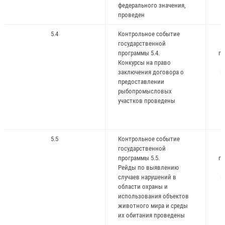
федерального значения,
проведен
5.4
Контрольное событие
государственной
программы 5.4.
го
Конкурсы на право
заключения договора о
и
предоставлении
ж
рыбопромысловых
участков проведены
5.5
Контрольное событие
государственной
программы 5.5.
го
Рейды по выявлению
случаев нарушений в
и
области охраны и
ж
использования объектов
животного мира и среды
их обитания проведены