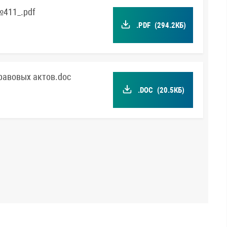
№411_.pdf
.PDF
(294.2КБ)
равовых актов.doc
.DOC
(20.5КБ)