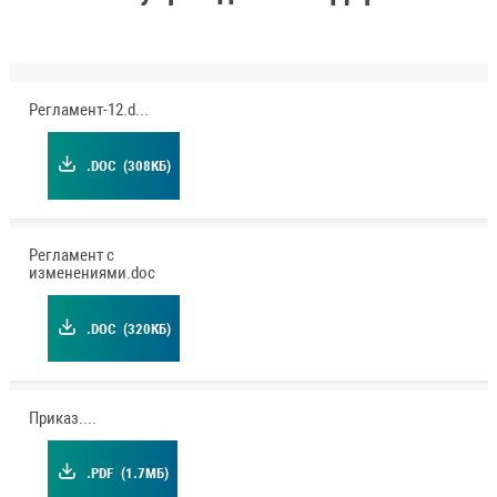
Регламент-12.doc
.DOC
(308КБ)
Регламент с
изменениями.doc
.DOC
(320КБ)
Приказ.pdf
.PDF
(1.7МБ)