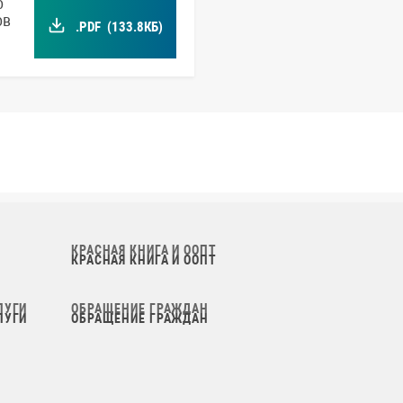
о
ов
.PDF
(133.8КБ)
КРАСНАЯ КНИГА И ООПТ
ЛУГИ
ОБРАЩЕНИЕ ГРАЖДАН