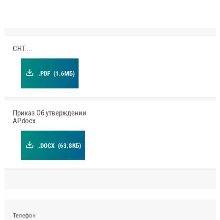
СНТ.pdf
.PDF
(1.6МБ)
Приказ Об утверждении
АР.docx
.DOCX
(63.8КБ)
Телефон