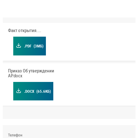
Факт открытия.pdf
.PDF
(3МБ)
Приказ Об утверждении
АР.docx
.DOCX
(65.6КБ)
Телефон