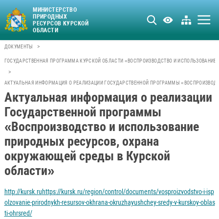
МИНИСТЕРСТВО
ПРИРОДНЫХ
РЕСУРСОВ КУРСКОЙ
ОБЛАСТИ
>
ДОКУМЕНТЫ
ГОСУДАРСТВЕННАЯ ПРОГРАММА КУРСКОЙ ОБЛАСТИ «ВОСПРОИЗВОДСТВО И ИСПОЛЬЗОВАНИЕ 
>
АКТУАЛЬНАЯ ИНФОРМАЦИЯ О РЕАЛИЗАЦИИ ГОСУДАРСТВЕННОЙ ПРОГРАММЫ «ВОСПРОИЗВОДС
Актуальная информация о реализации
Государственной программы
«Воспроизводство и использование
природных ресурсов, охрана
окружающей среды в Курской
области»
http://kursk.ru
https://kursk.ru/region/control/documents/vosproizvodstvo-i-isp
olzovanie-prirodnykh-resursov-okhrana-okruzhayushchey-sredy-v-kurskoy-oblas
ti-ohrsred/