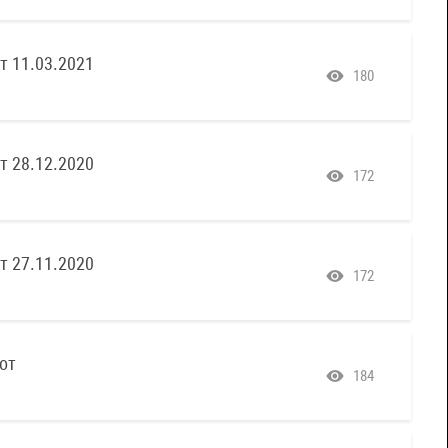
т 11.03.2021
180
т 28.12.2020
172
т 27.11.2020
172
от
184