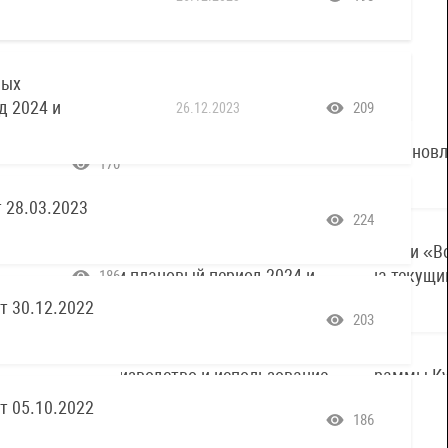
ных
д 2024 и
209
26.12.2023
 28.03.2023
224
т 30.12.2022
203
т 05.10.2022
186