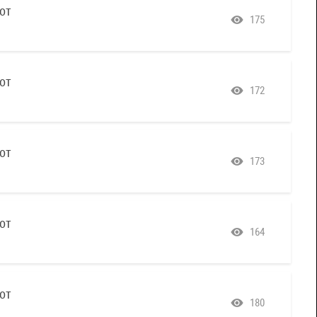
от
175
от
172
от
173
от
164
от
180