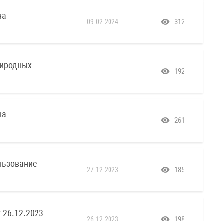
на
312
09.02.2024
риродных
192
на
261
льзование
185
27.12.2023
 26.12.2023
198
26.12.2023