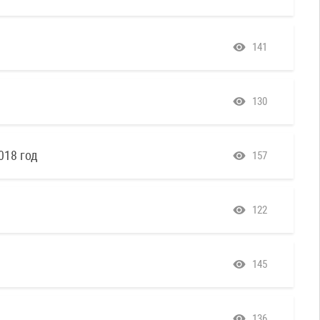
141
130
018 год
157
122
145
136