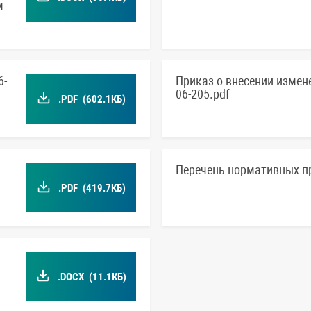
м
6-
Приказ о внесении измен
06-205.pdf
.PDF
(602.1КБ)
Перечень нормативных п
.PDF
(419.7КБ)
.DOCX
(11.1КБ)