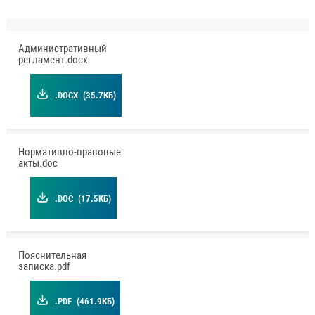
Административный
регламент.docx
.DOCX
(35.7КБ)
Нормативно-правовые
акты.doc
.DOC
(17.5КБ)
Пояснительная
записка.pdf
.PDF
(461.9КБ)