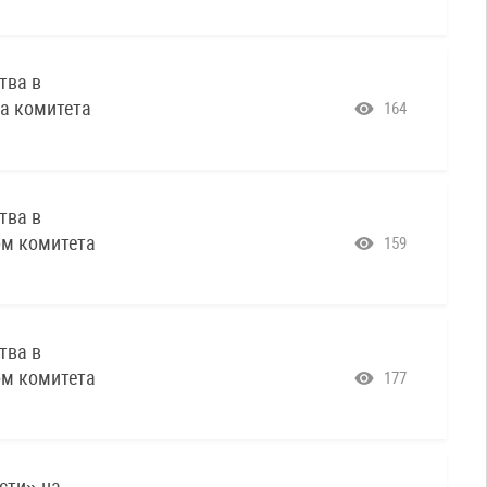
тва в
за комитета
164
тва в
ом комитета
159
тва в
ом комитета
177
сти» на