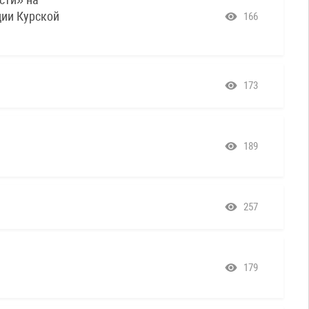
ции Курской
166
173
189
257
179