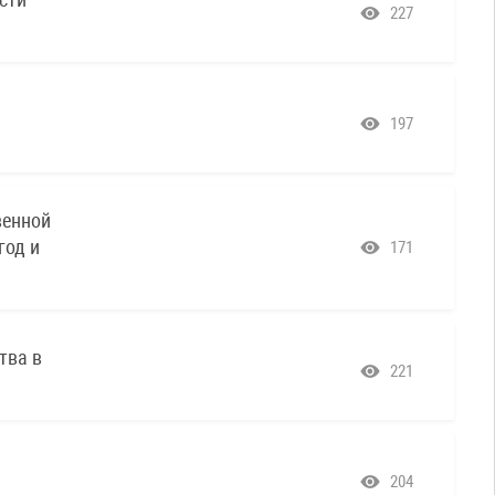
227
197
венной
год и
171
тва в
221
204