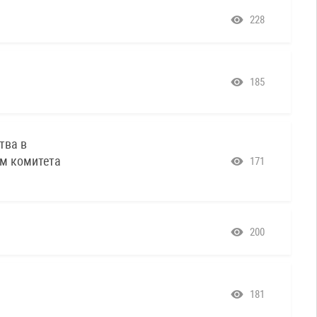
228
185
тва в
ом комитета
171
200
181