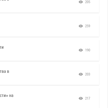
205
259
ти
190
тва в
203
сти» на
217